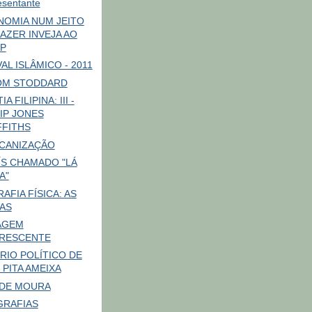
esentante
NOMIA NUM JEITO
FAZER INVEJA AO
P
AL ISLÂMICO - 2011
OM STODDARD
A FILIPINA: III -
LIP JONES
FFITHS
CANIZAÇÃO
ÍS CHAMADO "LÁ
A"
AFIA FÍSICA: AS
AS
AGEM
RESCENTE
ÍRIO POLÍTICO DE
 PITA AMEIXA
 DE MOURA
RAFIAS