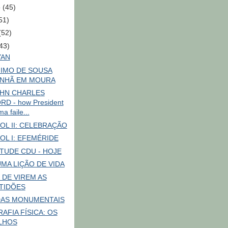
o
(45)
51)
(52)
43)
YAN
IMO DE SOUSA
NHÃ EM MOURA
OHN CHARLES
D - how President
a faile...
OL II: CELEBRAÇÃO
OL I: EFEMÉRIDE
TUDE CDU - HOJE
UMA LIÇÃO DE VIDA
 DE VIREM AS
TIDÕES
AS MONUMENTAIS
AFIA FÍSICA: OS
LHOS