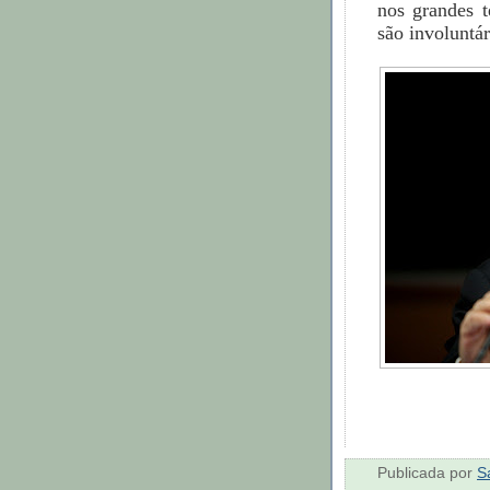
nos grandes t
são involuntár
Publicada por
S