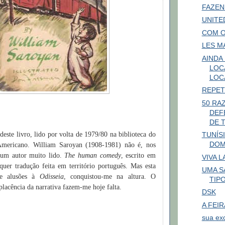
FAZEN
UNITE
COM O
LES M
AINDA
LOC
LOC
REPET
50 RA
DEF
DE 
TUNÍSI
este livro, lido por volta de 1979/80 na biblioteca do
DOM
Americano. William Saroyan (1908-1981) não é, nos
 um autor muito lido.
The human comedy
, escrito em
VIVA 
uer tradução feita em território português. Mas esta
UMA S
 de alusões à
Odisseia
, conquistou-me na altura. O
TIPO
lacência da narrativa fazem-me hoje falta.
DSK
A FEI
sua ex