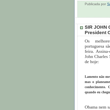
Publicada por
S
SIR JOHN
President 
Os melhore
portuguesa sã
feira. Assina
John Charles
de hoje:
Lamento não me 
mas o planeame
conhecimento. 
quando eu chegue
Obama nem sa