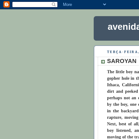
avenida
TERÇA-FEIRA,
SAROYAN
The little boy 
gopher hole in t
Ithaca, Californ
dirt and peeked
perhaps not an 
by the boy, one 
in the backyard
rapture, moving 
Next, best of al
boy listened, a
moving of the tr