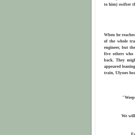
to him) swifter t
When he reached 
of the whole tr
engineer, but t
five others who
back. They migh
appeared leaning 
train, Ulysses h
"Weep 
We will
F