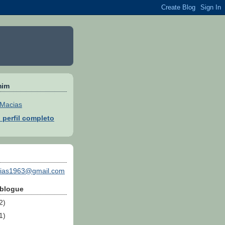
mim
 Macias
 perfil completo
cias1963@gmail.com
 blogue
2)
1)