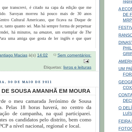
repr
, que transcrevi, é citado na capa da edição que me
A ECO
 lido. Saroyan morreu há pouco mais de 30 anos
DE 
MRP
Centro Cultural Americano, que ficava na Duque de
ste, tanto quanto sei. Mas há sempre forma de perpetuar
FESTIV
endei, há minutos, na
amazon
, um exemplar de
The
RANS
Para uma amiga que gosta de ler inglês e que quer
DINASTI
PHI
GRI
antiago Macias
à(s)
14:02
Sem comentários:
AMERI
Etiquetas:
livros e leituras
UM PA
FOR
GEOGR
A, 30 DE MAIO DE 2011
COX
 DE SOUSA AMANHÃ EM MOURA
CONT
rde o meu camarada Jerónimo de Sousa
DEC
. Pelas 18 horas haverá, no centro da
O DEL
ação de campanha, na qual participarei.
LUÍS
ntes os candidatos pelo distrito, bem como
FEIRA
PCP a nível nacional, regional e local.
FOTOG