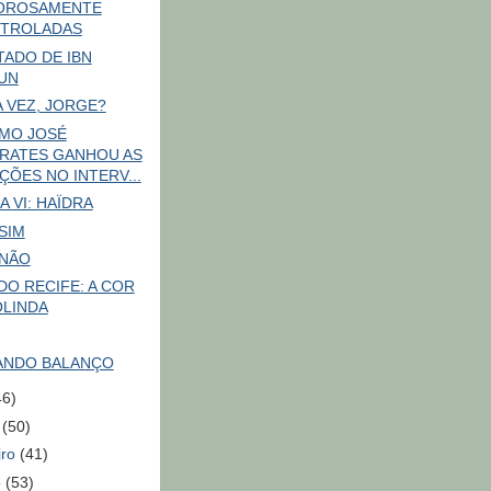
OROSAMENTE
TROLADAS
TADO DE IBN
UN
 VEZ, JORGE?
MO JOSÉ
RATES GANHOU AS
ÇÕES NO INTERV...
A VI: HAÏDRA
SIM
 NÃO
DO RECIFE: A COR
OLINDA
ANDO BALANÇO
46)
o
(50)
iro
(41)
o
(53)