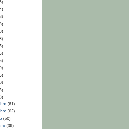
8)
4)
3)
8)
3)
3)
5)
5)
5)
9)
5)
0)
6)
3)
mbro
(61)
mbro
(62)
ro
(50)
bro
(39)