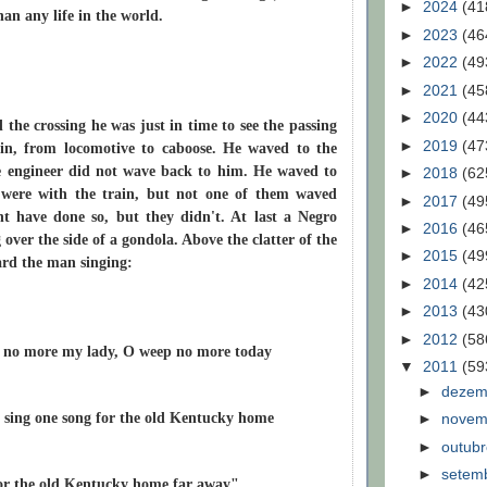
►
2024
(41
han any life in the world.
►
2023
(46
►
2022
(49
►
2021
(45
►
2020
(44
the crossing he was just in time to see the passing
►
2019
(47
ain, from locomotive to caboose. He waved to the
he engineer did not wave back to him. He waved to
►
2018
(62
 were with the train, but not one of them waved
►
2017
(49
t have done so, but they didn't. At last a Negro
►
2016
(46
over the side of a gondola. Above the clatter of the
►
2015
(49
eard the man singing:
►
2014
(42
►
2013
(43
►
2012
(58
no more my lady, O weep no more today
▼
2011
(59
►
deze
 sing one song for the old Kentucky home
►
nove
►
outub
►
setem
or the old Kentucky home far away"