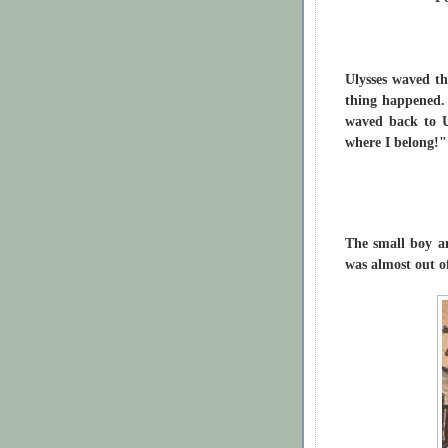
Ulysses waved t
thing happened
waved back to U
where I belong!"
The small boy a
was almost out of