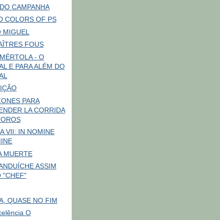
DO CAMPANHA
D COLORS OF PS
 MIGUEL
AÎTRES FOUS
 MÉRTOLA - O
AL E PARA ALÉM DO
AL
IÇÃO
ZONES PARA
ENDER LA CORRIDA
TOROS
A VII: IN NOMINE
INE
LA MUERTE
ANDUÍCHE ASSIM
 "CHEF"
RA, QUASE NO FIM
celência O