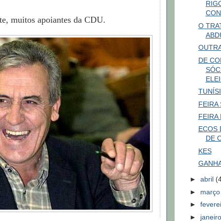
RIG
CON
te, muitos apoiantes da CDU.
O TRA
ABD
OUTRA
DE CO
SÓC
ELEI
TUNÍSI
FEIRA 
FEIRA
ECOS 
DE 
KES
GANH
►
abril
(
►
març
►
fevere
►
janeir