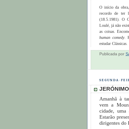
O início da obra
recordo de ter
(18.5.1981). O 
Loulé, já não exi
as coisas. Encom
human comedy
. 
estudar Clássicas.
Publicada por
S
SEGUNDA-FEIR
JERÓNIMO
Amanhã à ta
vem a Moura
cidade, uma 
Estarão prese
dirigentes do 