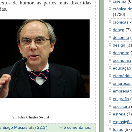
cinema
(6
extos de humor, as partes mais divertidas
ias.
crónica d
(1730)
crónicas -
dança
(7)
desenho
design
(3
desporto
economia
educação
efeméride
empresas
empresári
epigrafia
(
escultura
estrela
(7)
Sir John Charles Sword
exposiçõe
antiago Macias
à(s)
22:34
5 comentários:
feiras
(57)