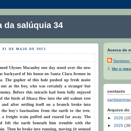
 da salúquia 34
 31 DE MAIO DE 2011
Acerca de 
Santiago
named Ulysses Macauley one day stood over the new
Ver o meu
he backyard of his house on Santa Clara Avenue in
ia. The gopher of this hole pushed up fresh moist
 out at the boy, who was certainly a stranger but
contacto
enemy. Before this miracle had been fully enjoyed
of the birds of Ithaca flew into the old walnut tree
santiagoma
 and after settling itself on a branch broke into
Arquivo do
the boy's fascination from the earth to the tree.
l, a freight train puffed and roared far away. The
►
2026
(10
nd felt the earth beneath him tremble with the
►
2025
(38
ain. Then he broke into running, moving (it seemed