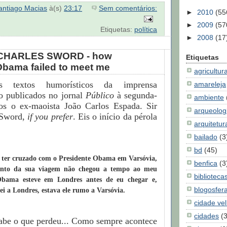
antiago Macias
à(s)
23:17
Sem comentários:
►
2010
(55
►
2009
(57
Etiquetas:
política
►
2008
(17
 CHARLES SWORD - how
Etiquetas
Obama failed to meet me
agricultur
s textos humorísticos da imprensa
amareleja
o publicados no jornal
Público
à segunda-
ambiente
-os o ex-maoista João Carlos Espada. Sir
arqueolog
 Sword,
if you prefer
. Eis o início da pérola
arquitetur
bailado
(3
bd
(45)
ter cruzado com o Presidente Obama em Varsóvia,
benfica
(3
nto da sua viagem não chegou a tempo ao meu
biblioteca
Obama esteve em Londres antes de eu chegar e,
blogosfer
i a Londres, estava ele rumo a Varsóvia.
cidade ve
cidades
(
be o que perdeu... Como sempre acontece