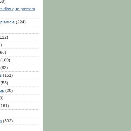
58)
os dias que passam
 planície
(224)
(122)
1)
(66)
(100)
(82)
s
(151)
(55)
os
(20)
3)
(161)
s
(302)