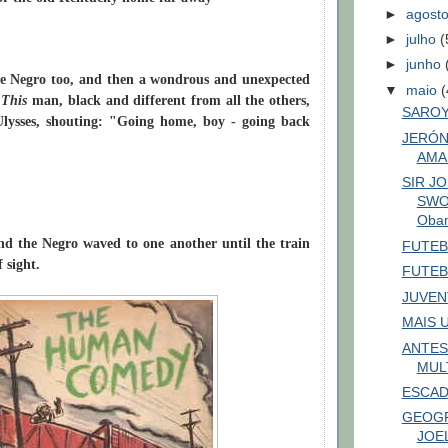
►
agost
►
julho
(
►
junho
he Negro too, and then a wondrous and unexpected
▼
maio
(
.
This
man, black and different from all the others,
SARO
lysses, shouting: "Going home, boy - going back
JERÓN
AMA
SIR J
SWOR
Obam
nd the Negro waved to one another until the train
FUTEB
 sight.
FUTEB
JUVEN
MAIS 
ANTES
MUL
ESCAD
GEOGR
JOE