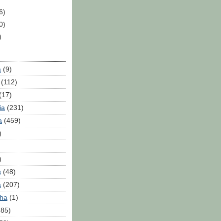
6)
0)
)
a
(9)
(112)
(17)
ia
(231)
a
(459)
)
)
s
(48)
a
(207)
lha
(1)
385)